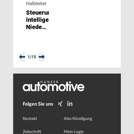
Halbleiter
Steuerung
intelligenter
Niederspannungs-
Motoren
1
/
15
Folgen Sie uns
Kontakt
Abo Kündigung
Zeitschrift
Mein Login