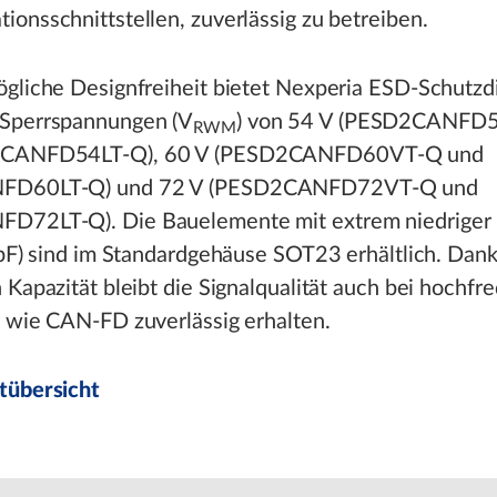
onsschnittstellen, zuverlässig zu betreiben.
ögliche Designfreiheit bietet Nexperia ESD-Schutzd
Sperrspannungen (V
) von 54 V (PESD2CANFD
RWM
CANFD54LT-Q), 60 V (PESD2CANFD60VT-Q und
FD60LT-Q) und 72 V (PESD2CANFD72VT-Q und
72LT-Q). Die Bauelemente mit extrem niedriger 
 pF) sind im Standardgehäuse SOT23 erhältlich. Dank
 Kapazität bleibt die Signalqualität auch bei hochf
n wie CAN-FD zuverlässig erhalten.
tübersicht