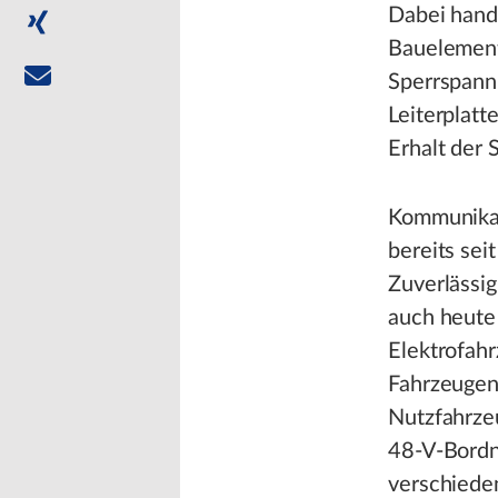
Dabei hande
Bauelement
Sperrspann
Leiterplatt
Erhalt der 
Kommunikat
bereits sei
Zuverlässig
auch heute
Elektrofah
Fahrzeugen
Nutzfahrze
48-V-Bordn
verschiede