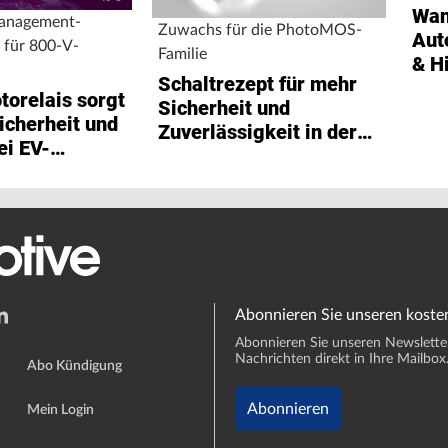
Wan
management-
Zuwachs für die PhotoMOS-
Aut
 für 800-V-
Familie
& H
Schaltrezept für mehr
Sch
orelais sorgt
Sicherheit und
icherheit und
Zuverlässigkeit in der
ei EV-
E-Mobilität
Abonnieren Sie unseren koste
Abonnieren Sie unseren Newsletter 
Nachrichten direkt in Ihre Mailbox
Abo Kündigung
Abonnieren
Mein Login