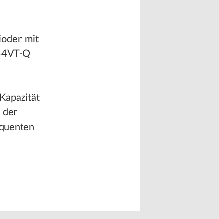
ioden mit
54VT-Q
Kapazität
 der
requenten