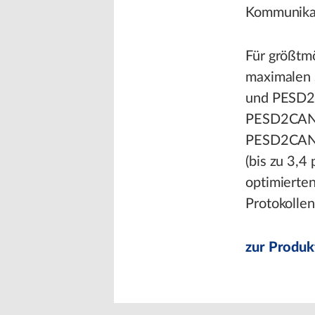
Kommunikati
Für größtm
maximalen 
und PESD2
PESD2CAN
PESD2CANFD
(bis zu 3,4
optimierten
Protokolle
zur Produk