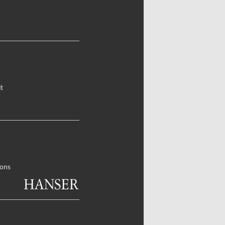
t
ons