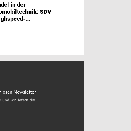
Schutzvorrichtungen
del in der
Das IC-CPD Desi
omobiltechnik: SDV
meistern
ighspeed-
nittstellen
nlosen Newsletter
und wir liefern die
.