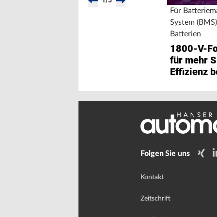
1
/
5
Für Batterie
System (BMS)
Batterien
1800-V-Fot
für mehr S
Effizienz b
Batterien
Folgen Sie uns
Kontakt
Zeitschrift