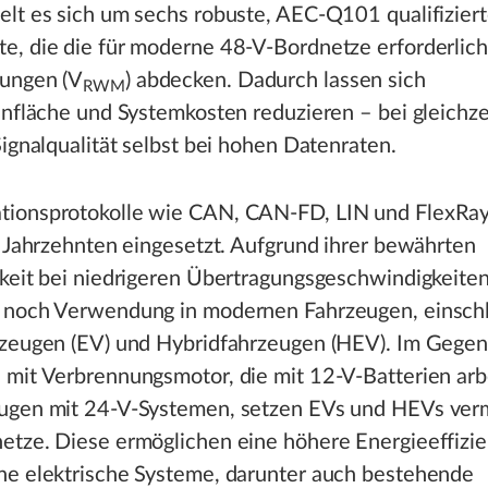
lt es sich um sechs robuste, AEC-Q101 qualifizier
e, die die für moderne 48-V-Bordnetze erforderlic
ungen (V
) abdecken. Dadurch lassen sich
RWM
enfläche und Systemkosten reduzieren – bei gleichz
Signalqualität selbst bei hohen Datenraten.
ionsprotokolle wie CAN, CAN-FD, LIN und FlexRa
t Jahrzehnten eingesetzt. Aufgrund ihrer bewährten
keit bei niedrigeren Übertragungsgeschwindigkeiten
 noch Verwendung in modernen Fahrzeugen, einschl
rzeugen (EV) und Hybridfahrzeugen (HEV). Im Gegen
 mit Verbrennungsmotor, die mit 12-V-Batterien arb
ugen mit 24-V-Systemen, setzen EVs und HEVs ver
etze. Diese ermöglichen eine höhere Energieeffizi
ne elektrische Systeme, darunter auch bestehende