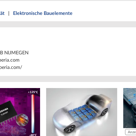
tät
|
Elektronische Bauelemente
AB NIJMEGEN
peria.com
eria.com/
Anze