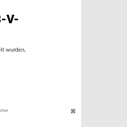
8-V-
lt wurden,
schen