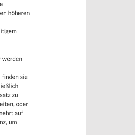
te
hen höheren
eitigem
y werden
 finden sie
ießlich
satz zu
eiten, oder
mehrt auf
enz, um