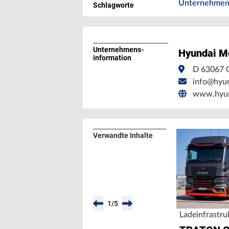
Unternehmen
Schlagworte
Unternehmens­
Hyundai M
information
D 63067 
info@hyun
www.hyun
Verwandte Inhalte
1
/
5
Ladeinfrastru