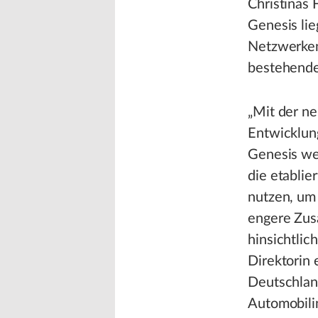
Christinas
Genesis lie
Netzwerken
bestehende
„Mit der ne
Entwicklung
Genesis we
die etabli
nutzen, um 
engere Zus
hinsichtlic
Direktorin 
Deutschland
Automobilin