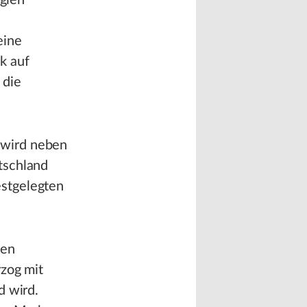
rgien
eine
k auf
 die
 wird neben
tschland
estgelegten
ren
rzog mit
d wird.