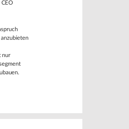
 & CEO
nspruch
 anzubieten
t nur
msegment
zubauen.