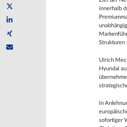
Ziel der Ne
innerhalb 
Premiummar
unabhängig
Markenführ
Strukturen
Ulrich Mec
Hyundai au
übernehmen
strategisch
In Anlehnu
europäische
sofortiger 