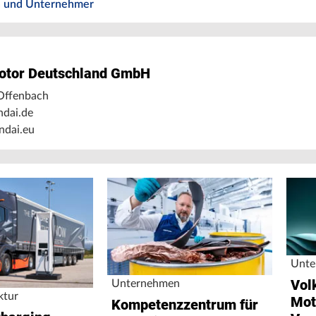
 und Unternehmer
otor Deutschland GmbH
Offenbach
dai.de
dai.eu
Unte
Vol
Unternehmen
ktur
Mot
Kompetenzzentrum für