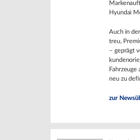
Markenauftr
Hyundai Mo
Auch in de
treu, Prem
– geprägt 
kundenorien
Fahrzeuge 
neu zu def
zur Newsüb