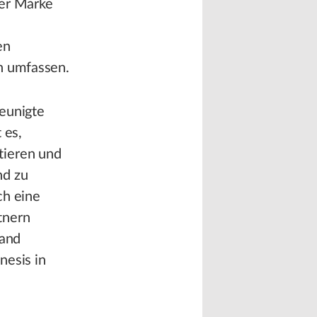
der Marke
en
n umfassen.
leunigte
 es,
tieren und
nd zu
ch eine
tnern
rand
nesis in