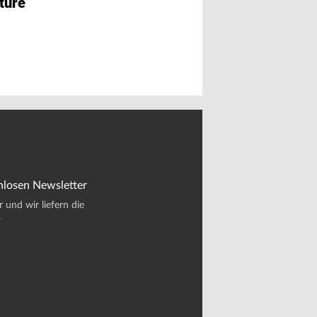
ture
Personalie
CEO von Stellant
zurückgetreten
nlosen Newsletter
und wir liefern die
.