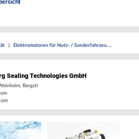
ersicht
tät
|
Elektromotoren für Nutz- / Sonderfahrzeu …
rg Sealing Technologies GmbH
einheim, Bergstr
com
com