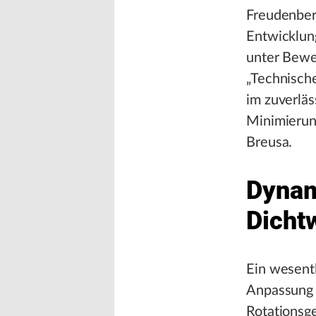
Freudenberg
Entwicklun
unter Bewe
„Technisch
im zuverläs
Minimierung
Breusa.
Dynam
Dicht
Ein wesent
Anpassung 
Rotationsg