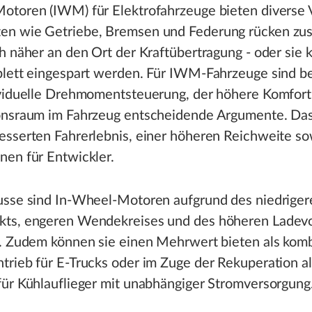
otoren (IWM) für Elektrofahrzeuge bieten diverse V
n wie Getriebe, Bremsen und Federung rücken z
h näher an den Ort der Kraftübertragung - oder sie
plett eingespart werden. Für IWM-Fahrzeuge sind b
ividuelle Drehmomentsteuerung, der höhere Komfor
onsraum im Fahrzeug entscheidende Argumente. Das
esserten Fahrerlebnis, einer höheren Reichweite so
nen für Entwickler.
usse sind In-Wheel-Motoren aufgrund des niedriger
ts, engeren Wendekreises und des höheren Ladev
t. Zudem können sie einen Mehrwert bieten als komb
rieb für E-Trucks oder im Zuge der Rekuperation al
für Kühlauflieger mit unabhängiger Stromversorgung