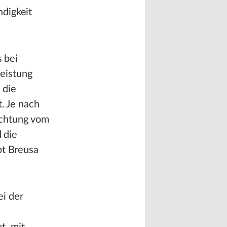
digkeit
s bei
eistung
 die
t. Je nach
ichtung vom
d die
bt Breusa
i der