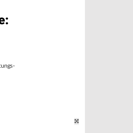
e:
tungs-