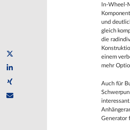
In-Wheel-M
Komponente
und deutlic
gleich kom
die radind
Konstrukti
einem verb
mehr Optio
Auch für B
Schwerpunk
interessan
Anhängerant
Generator 