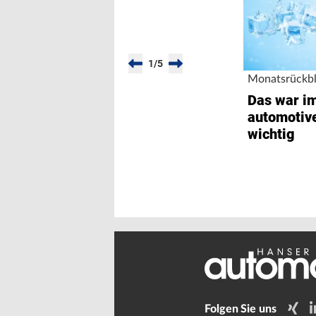
1
/
5
Monatsrückbl
Das war im
automotiv
wichtig
Folgen Sie uns