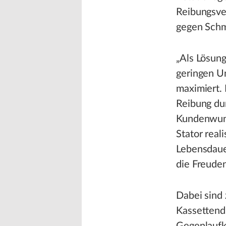
Reibungsve
gegen Schm
„Als Lösung
geringen U
maximiert.
Reibung dur
Kundenwuns
Stator real
Lebensdauer
die Freude
Dabei sind
Kassettendi