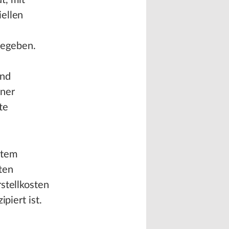
t, mit
iellen
gegeben.
und
iner
te
stem
ten
stellkosten
piert ist.