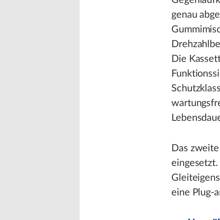
Gegenlaufk
genau abges
Gummimisch
Drehzahlbe
Die Kasset
Funktionssi
Schutzklass
wartungsfr
Lebensdaue
Das zweite
eingesetzt.
Gleiteigens
eine Plug-a