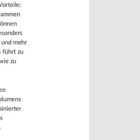
orteile:
usammen
 können
esonders
t und mehr
 führt zu
wie zu
en
olumens
inierter
s
.