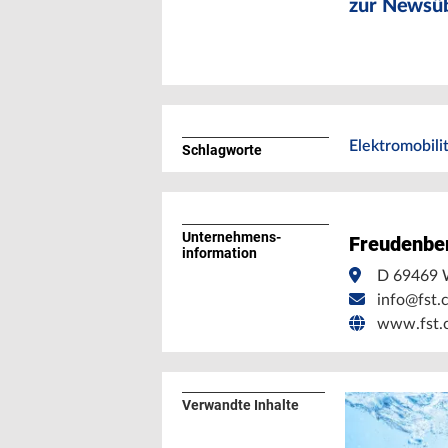
zur Newsüb
Elektromobili
Schlagworte
Unternehmens­
Freudenbe
information
D 69469 W
info@fst.
www.fst.
Verwandte Inhalte