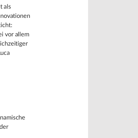
t als
nnovationen
icht:
i vor allem
ichzeitiger
Luca
ynamische
der