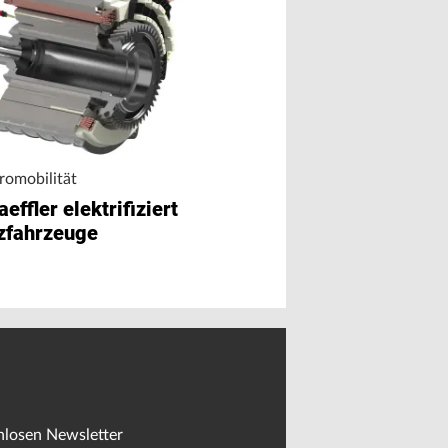
Unternehmensumbau
Neue Nutzfahrze
Division von ZF s
romobilität
planmäßig zum
effler elektrifiziert
Jahresbeginn 2
zfahrzeuge
nlosen Newsletter