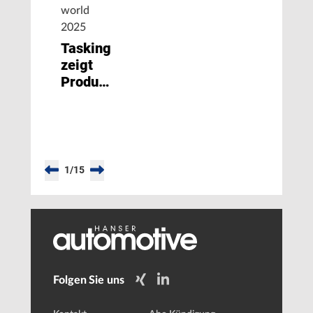
world
2025
Tasking
zeigt
Produktportfolio
und
neue
Markenidentität
1
/
15
Folgen Sie uns