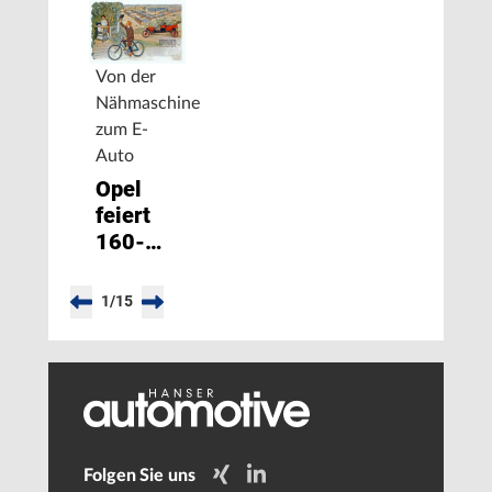
Von der
Nähmaschine
zum E-
Auto
Opel
feiert
160-
jähriges
Jubiläum
1
/
15
Folgen Sie uns