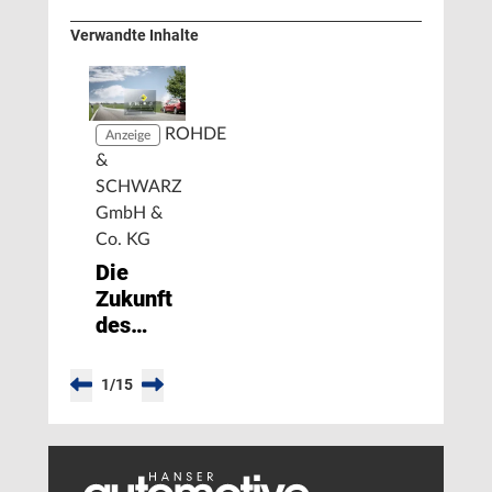
Verwandte Inhalte
ROHDE
Anzeige
&
SCHWARZ
GmbH &
Co. KG
Die
Zukunft
des
Notrufs:
eCall-
1
/
15
Tests
bei
Rohde &
Schwarz