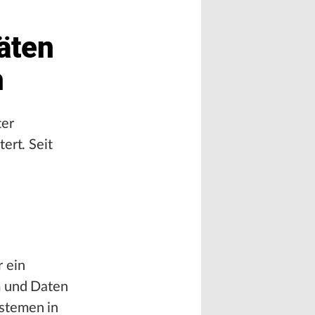
äten
h
ter
ert. Seit
r ein
m und Daten
ystemen in