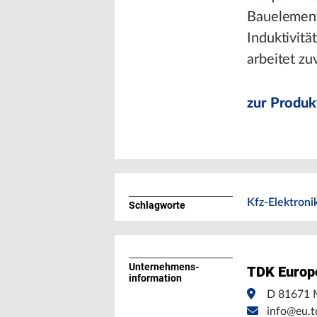
Bauelement
Induktivitä
arbeitet zu
zur Produk
Kfz-Elektroni
Schlagworte
Unternehmens­
TDK Euro
information
D 81671 
info@eu.