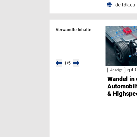
de.tdk.eu
Verwandte Inhalte
1
/
5
ept
Anzeige
Wandel in 
Automobil
& Highspe
Schnittste