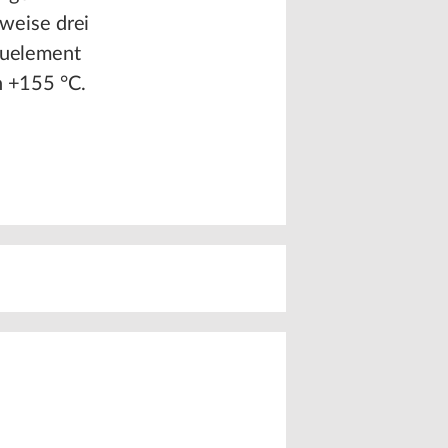
weise drei
Bauelement
n +155 °C.