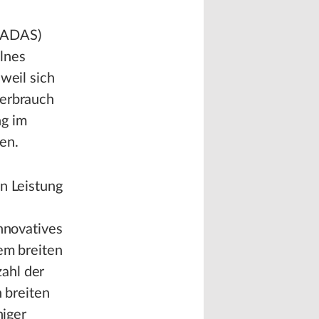
, ADAS)
lnes
weil sich
verbrauch
ng im
en.
n Leistung
innovatives
nem breiten
ahl der
n breiten
iger