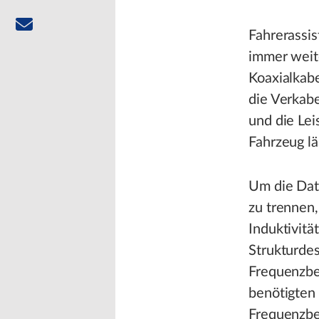
Fahrerassi
immer weit
Koaxialkabe
die Verkab
und die Le
Fahrzeug lä
Um die Date
zu trennen,
Induktivitä
Strukturdes
Frequenzbe
benötigten 
Frequenzb