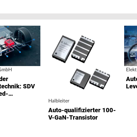
 GmbH
Elek
der
Aut
technik: SDV
Lev
ed-
llen
Halbleiter
Auto-qualifizierter 100-
V-GaN-Transistor