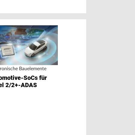
Vier in einem
tronische Bauelemente
Lasertreiber für
omotive-SoCs für
kamerabasierten
el 2/2+-ADAS
Kontrollsysteme