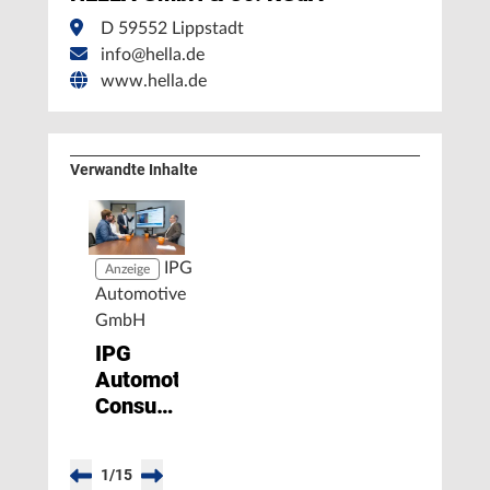
D 59552 Lippstadt
info@hella.de
www.hella.de
Verwandte Inhalte
IPG
Anzeige
Automotive
GmbH
IPG
Automotive
Consulting:
Schneller
vom
1
/
15
Konzept