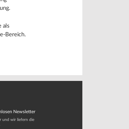
ung.
 als
e-Bereich.
nlosen Newsletter
und wir liefern die
.