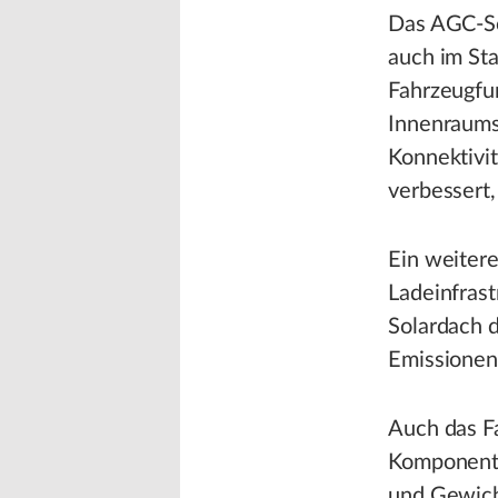
Das AGC-So
auch im St
Fahrzeugfu
Innenraums
Konnektivi
verbessert,
Ein weitere
Ladeinfras
Solardach 
Emissionen
Auch das Fa
Komponente
und Gewich