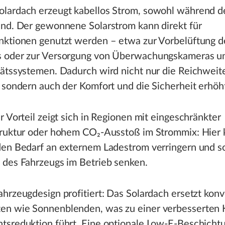
lardach erzeugt kabellos Strom, sowohl während de
and. Der gewonnene Solarstrom kann direkt für
nktionen genutzt werden – etwa zur Vorbelüftung d
 oder zur Versorgung von Überwachungskameras u
tätssystemen. Dadurch wird nicht nur die Reichweit
 sondern auch der Komfort und die Sicherheit erhöh
r Vorteil zeigt sich in Regionen mit eingeschränkter
truktur oder hohem CO₂-Ausstoß im Strommix: Hier 
den Bedarf an externem Ladestrom verringern und s
 des Fahrzeugs im Betrieb senken.
hrzeugdesign profitiert: Das Solardach ersetzt konv
n wie Sonnenblenden, was zu einer verbesserten K
tsreduktion führt. Eine optionale Low-E-Beschicht