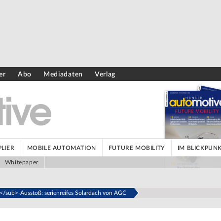
er
Abo
Mediadaten
Verlag
LIER
MOBILE AUTOMATION
FUTURE MOBILITY
IM BLICKPUN
Whitepaper
/sub>-Ausstoß: serienreifes Solardach von AGC