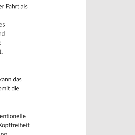
r Fahrt als
es
nd
e
t.
kann das
omit die
entionelle
opffreiheit
ung