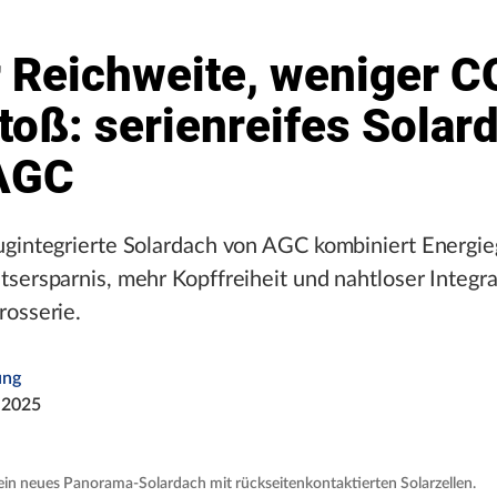
 Reichweite, weniger C
toß: serienreifes Solar
AGC
ugintegrierte Solardach von AGC kombiniert Energ
sersparnis, mehr Kopffreiheit und nahtloser Integrat
rosserie.
ung
 2025
ein neues Panorama-Solardach mit rückseitenkontaktierten Solarzellen.