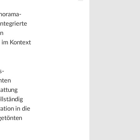
anorama-
integrierte
an
 im Kontext
s-
hten
hattung
llständig
tion in die
getönten