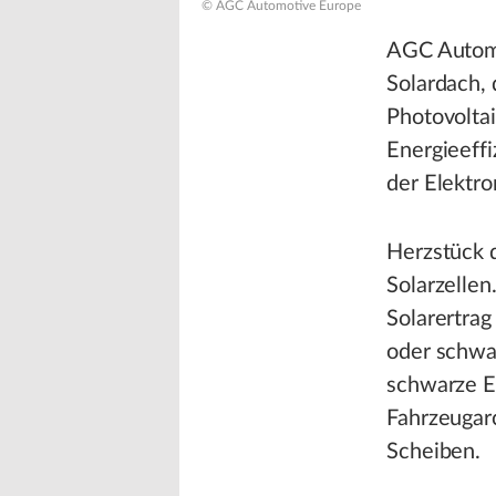
© AGC Automotive Europe
AGC Automo
Solardach, 
Photovolta
Energieeff
der Elektro
Herzstück 
Solarzellen
Solarertra
oder schwan
schwarze Er
Fahrzeugar
Scheiben.