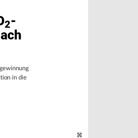
O
-
2
dach
iegewinnung
ion in die