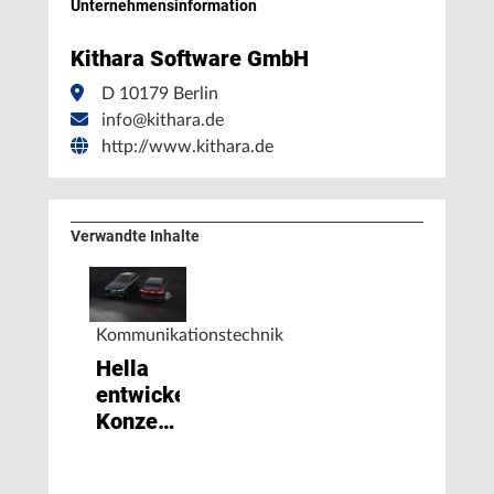
Unternehmens­information
Kithara Software GmbH
D 10179 Berlin
info@kithara.de
http://www.kithara.de
Verwandte Inhalte
Kommunikationstechnik
Hella
entwickelt
Konzepte
zur
lichtbasierten