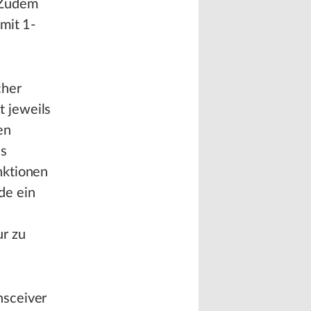
 Zudem
mit 1-
cher
 jeweils
en
Us
nktionen
de ein
ur zu
nsceiver