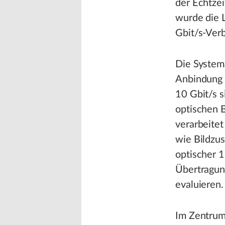
der Echtze
wurde die L
Gbit/s-Ver
Die System
Anbindung 
10 Gbit/s s
optischen 
verarbeite
wie Bildzu
optischer 1
Übertragun
evaluieren.
Im Zentrum