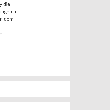
y die
ungen für
en dem
e
ge