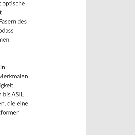
t optische
t
Fasern des
sodass
amen
in
 Merkmalen
igkeit
 bis ASIL
n, die eine
tformen