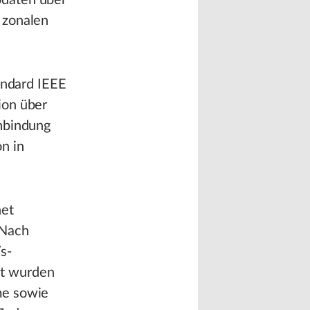
odaten über
 zonalen
ndard IEEE
ion über
Anbindung
n in
net
 Nach
s-
rt wurden
me sowie