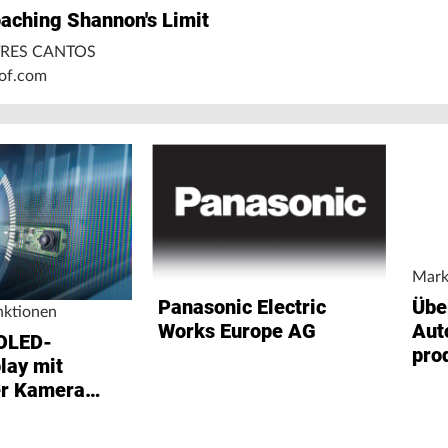
aching Shannon's Limit
TRES CANTOS
of.com
Mark
Panasonic Electric
Übe
nktionen
Works Europe AG
Aut
OLED-
pro
lay mit
er Kamera
rie