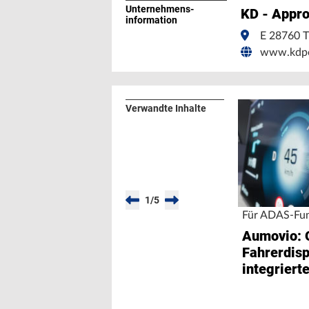
Unternehmens­
KD - Appro
information
E 28760 
www.kdp
Verwandte Inhalte
1
/
5
Für ADAS-Fu
Aumovio: 
Fahrerdisp
integriert
geht in Se