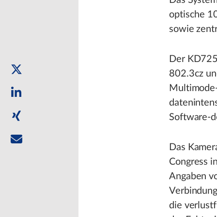
Das System
optische 1
sowie zentr
Der KD725
802.3cz un
Multimode-
dateninten
Software-d
Das Kamera
Congress i
Angaben vo
Verbindung
die verlus