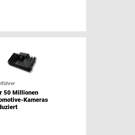
tführer
Kamerasysteme
r 50 Millionen
Chipsatz für
omotive-Kameras
Ultraschall-
duziert
Linsenreinigung