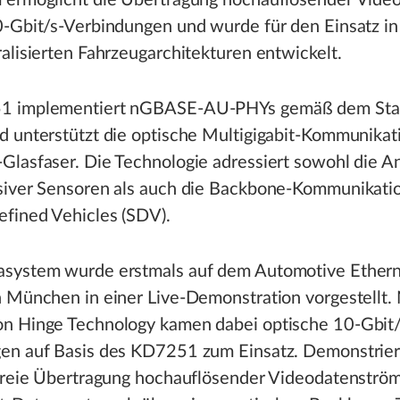
 ermöglicht die Übertragung hochauflösender Vide
0-Gbit/s-Verbindungen und wurde für den Einsatz in
alisierten Fahrzeugarchitekturen entwickelt.
1 implementiert nGBASE-AU-PHYs gemäß dem Sta
d unterstützt die optische Multigigabit-Kommunikat
Glasfaser. Die Technologie adressiert sowohl die 
siver Sensoren als auch die Backbone-Kommunikatio
efined Vehicles (SDV).
system wurde erstmals auf dem Automotive Ether
n München in einer Live-Demonstration vorgestellt.
n Hinge Technology kamen dabei optische 10-Gbit/
en auf Basis des KD7251 zum Einsatz. Demonstrie
tfreie Übertragung hochauflösender Videodatenströ