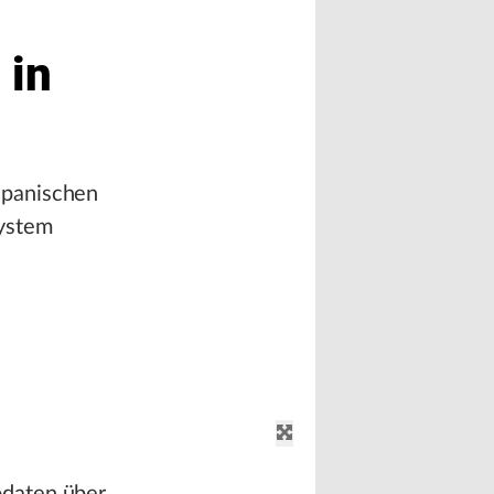
 in
spanischen
ystem