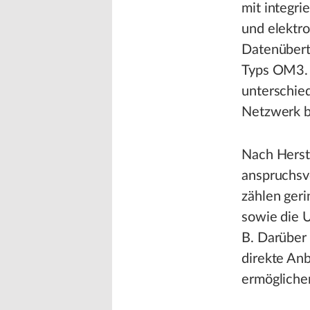
mit integri
und elektr
Datenübert
Typs OM3. G
unterschie
Netzwerk b
Nach Herste
anspruchsv
zählen geri
sowie die U
B. Darüber 
direkte An
ermögliche