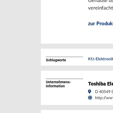
Gehäuse übe
vereinfach
zur Produk
Kfz-Elektroni
Schlagworte
Unternehmens­
Toshiba El
information
D 40549 D
http://ww