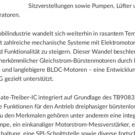
Sitzverstellungen sowie Pumpen, Lüfter 
atoren.
bilindustrie wandelt sich weiterhin in rasantem Te
ert zahlreiche mechanische Systeme mit Elektromoto
 Funktionalität zu steigern. Dieser Wandel beschle
herkömmlicher Gleichstrom-Bürstenmotoren durch l
e und langlebigere BLDC-Motoren – eine Entwicklun
gezielt unterstützt.
ate-Treiber-IC integriert auf Grundlage des TB908
 Funktionen für den Antrieb dreiphasiger bürstenlo
u den Merkmalen gehören unter anderem eine integ
pe, ein einkanaliger Motorstrom-Messverstärker, e
chaltung, eine SPI-Schnittstelle sowie diverse fortsch