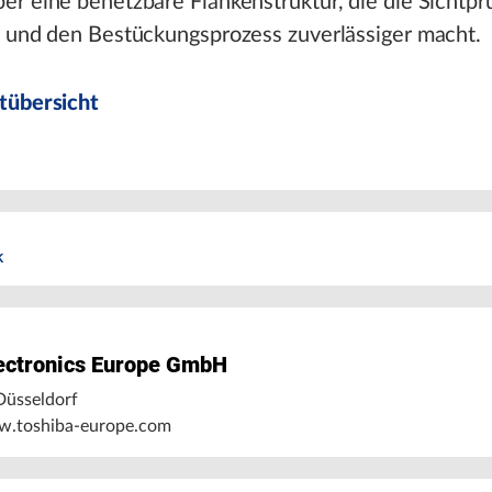
r eine benetzbare Flankenstruktur, die die Sichtpr
t und den Bestückungsprozess zuverlässiger macht.
tübersicht
k
ectronics Europe GmbH
üsseldorf
w.toshiba-europe.com