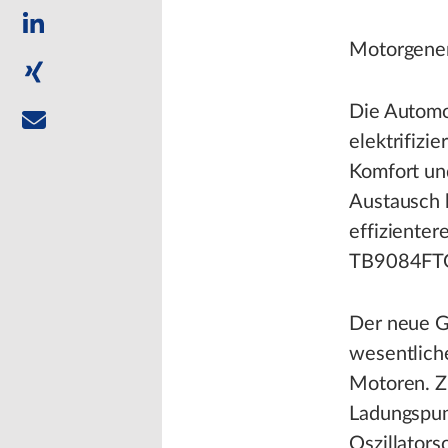
Motorgener
Die Automo
elektrifizi
Komfort und
Austausch 
effizienter
TB9084FTG 
Der neue G
wesentliche
Motoren. Z
Ladungspum
Oszillators