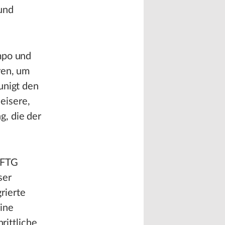
und
mpo und
ren, um
unigt den
eisere,
g, die der
3FTG
ser
rierte
ine
rittliche