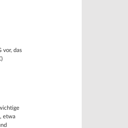
 vor, das
)
ichtige
, etwa
und