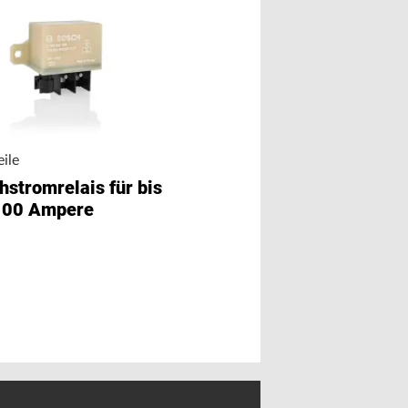
ile
hstromrelais für bis
Bauteile
100 Ampere
MLCCs für Span
bis 1250 Volt