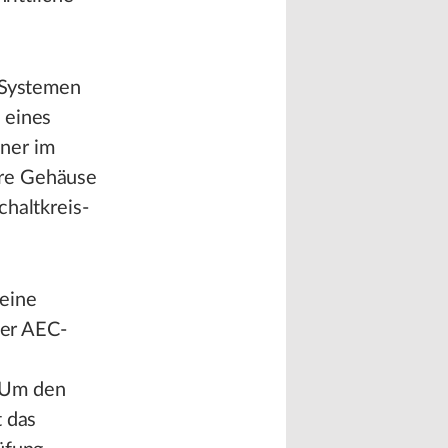
n Systemen
 eines
ner im
ere Gehäuse
chaltkreis-
eine
der AEC-
. Um den
t das