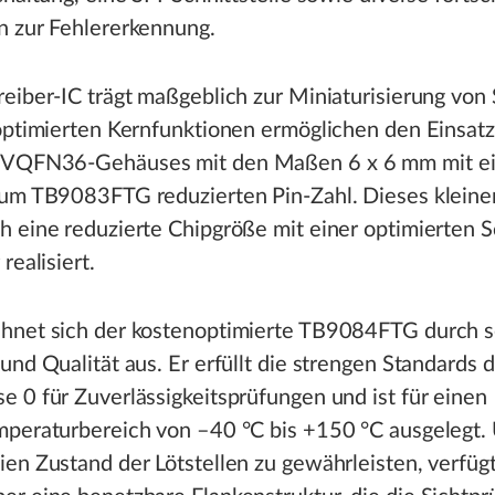
n zur Fehlererkennung.
eiber-IC trägt maßgeblich zur Miniaturisierung vo
optimierten Kernfunktionen ermöglichen den Einsatz
VQFN36-Gehäuses mit den Maßen 6 x 6 mm mit ei
zum TB9083FTG reduzierten Pin-Zahl. Dieses klein
 eine reduzierte Chipgröße mit einer optimierten S
realisiert.
hnet sich der kostenoptimierte TB9084FTG durch s
und Qualität aus. Er erfüllt die strengen Standards 
 0 für Zuverlässigkeitsprüfungen und ist für einen
mperaturbereich von –40 °C bis +150 °C ausgelegt
en Zustand der Lötstellen zu gewährleisten, verfüg