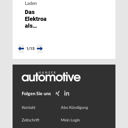
Laden
Das
Elektroauto
als
Baustein
künftiger
Energieversorgung
1
/
15
Folgen Sie uns
Kontakt
Abo Kündigung
Zeitschrift
Mein Login