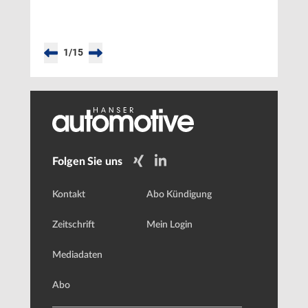
automatisch
wieder
online
1
/
15
Folgen Sie uns
Kontakt
Abo Kündigung
Zeitschrift
Mein Login
Mediadaten
Abo