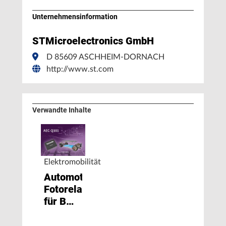
Unternehmens­information
STMicroelectronics GmbH
D 85609 ASCHHEIM-DORNACH
http://www.st.com
Verwandte Inhalte
Elektromobilität
Automotive-
Fotorelais
für BMS
mit 400
V