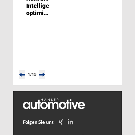
Intelligenz
optimiert
Batteriezellenproduktion
1
/
15
Folgen Sie uns