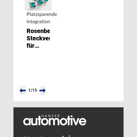
Platzsparende
Integration
Rosenberger:
Steckverbinder
für
ADAS-
und
Innenraumkameras
im
Fahrzeug
1
/
15