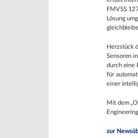
erfüllt int
FMVSS 127.
Lösung umge
gleichbleib
Herzstück d
Sensoren in
durch eine
für automat
einer intel
Mit dem „On
Engineering
zur Newsüb