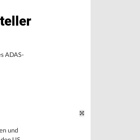
teller
res ADAS-
nen und