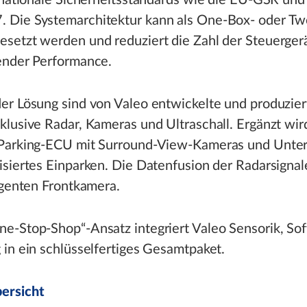
ernationale Sicherheitsstandards wie die EU-GSR un
 Die Systemarchitektur kann als One-Box- oder Tw
setzt werden und reduziert die Zahl der Steuerger
ender Performance.
er Lösung sind von Valeo entwickelte und produzier
klusive Radar, Kameras und Ultraschall. Ergänzt wir
 Parking-ECU mit Surround-View-Kameras und Unter
isiertes Einparken. Die Datenfusion der Radarsignale
ligenten Frontkamera.
e-Stop-Shop“-Ansatz integriert Valeo Sensorik, So
 in ein schlüsselfertiges Gesamtpaket.
ersicht