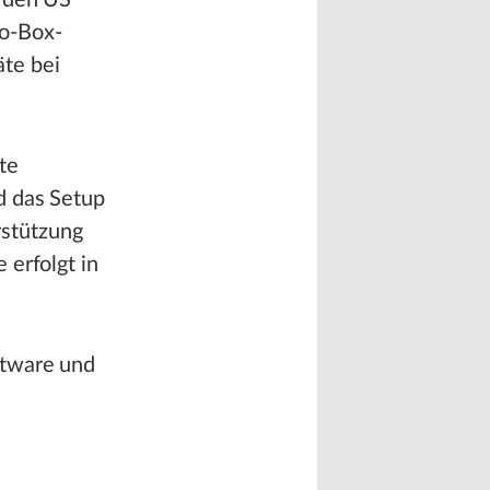
d den US
o-Box-
äte bei
te
d das Setup
stützung
 erfolgt in
ftware und