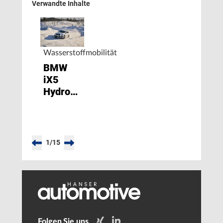
Verwandte Inhalte
Wasserstoffmobilität
BMW
iX5
Hydrogen
in
finaler
Wintererprobung
am
1
/
15
Polarkreis
Folgen Sie uns