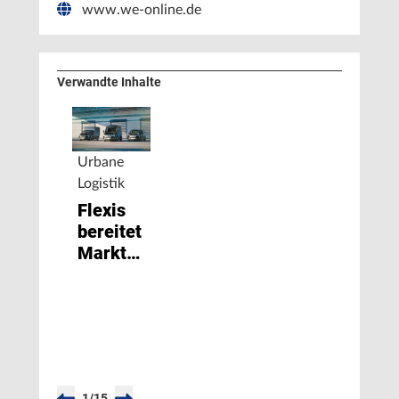
www.we-online.de
Verwandte Inhalte
Urbane
Logistik
Flexis
bereitet
Markteinführung
elektrischer
leichter
Nutzfahrzeuge
vor
1
/
15