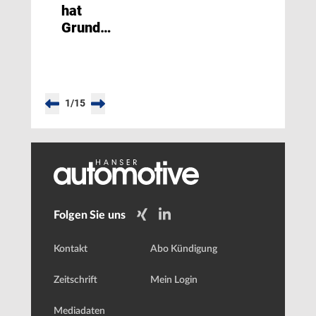
hat
Grund
zum
Feiern
1
/
15
Folgen Sie uns
Kontakt
Abo Kündigung
Zeitschrift
Mein Login
Mediadaten