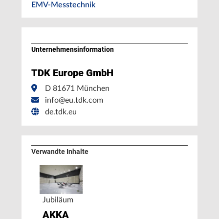
EMV-Messtechnik
Unternehmens­information
TDK Europe GmbH
D 81671 München
info@eu.tdk.com
de.tdk.eu
Verwandte Inhalte
Jubiläum
AKKA