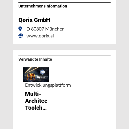
Unternehmens­information
Qorix GmbH
D 80807 München
www.qorix.ai
Verwandte Inhalte
Entwicklungsplattform
Multi-
Architecture-
Toolchain
für
Automotive:
Rust, KI