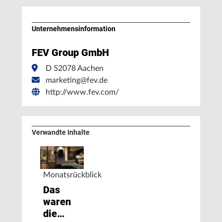
Unternehmens­information
FEV Group GmbH
D 52078 Aachen
marketing@fev.de
http://www.fev.com/
Verwandte Inhalte
Monatsrückblick
Das
waren
die