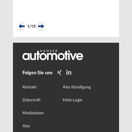
wichtigsten
Automotive-
News
vom
1
/
15
Oktober
Folgen Sie uns
Kontakt
Abo Kündigung
Zeitschrift
Mein Login
Mediadaten
Abo