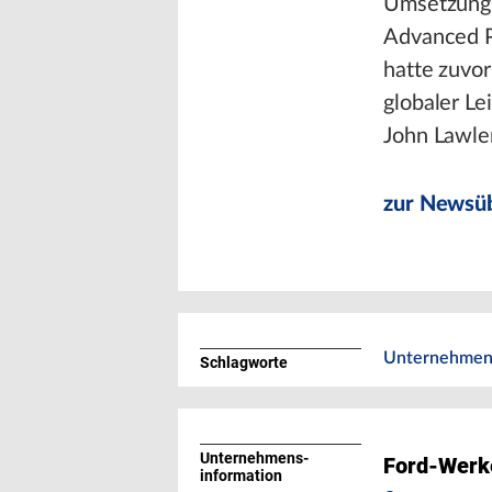
Umsetzung 
Advanced P
hatte zuvor
globaler Le
John Lawler
zur Newsüb
Unternehmen
Schlagworte
Unternehmens­
Ford-Wer
information