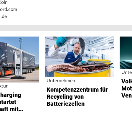
Köln
ord.com
.de
Unte
Vol
Unternehmen
ktur
Mot
Kompetenzzentrum für
harging
Ven
Recycling von
startet
Batteriezellen
aft mit