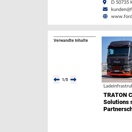
D 50735 
kunden@f
www.ford
Verwandte Inhalte
1
/
5
Ladeinfrastru
TRATON C
Solutions 
Partnersch
Hubject