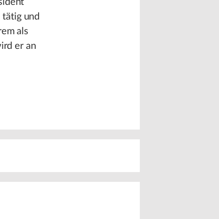
sident
tätig und
rem als
ird er an