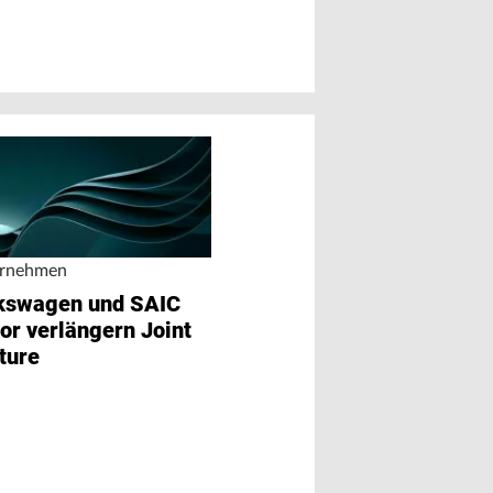
rnehmen
kswagen und SAIC
or verlängern Joint
ture
Personalie
CEO von Stellant
zurückgetreten