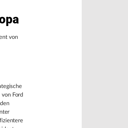
ropa
ent von
ategische
 von Ford
 den
nter
fizientere