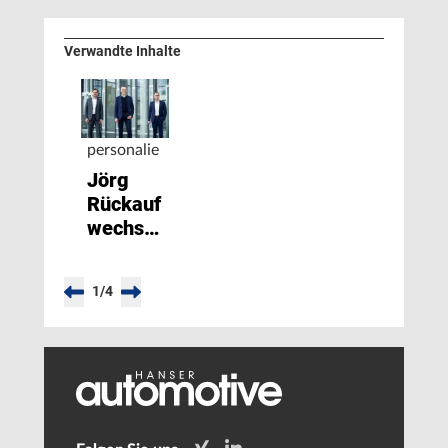
Verwandte Inhalte
personalie
Jörg
Rückauf
wechselt
in die
Unternehmensspitze
1
/
4
zu
Hirschvogel