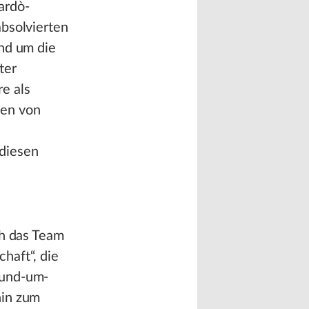
ardò-
absolvierten
und um die
ter
e als
ren von
diesen
ch das Team
haft“, die
Rund-um-
hin zum