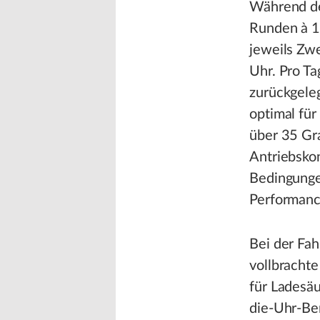
Während de
Runden à 12
jeweils Zwe
Uhr. Pro Ta
zurückgele
optimal fü
über 35 Gr
Antriebsko
Bedingunge
Performanc
Bei der Fah
vollbrachte
für Ladesä
die-Uhr-Be