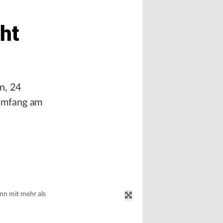
ht
n, 24
dumfang am
nn mit mehr als