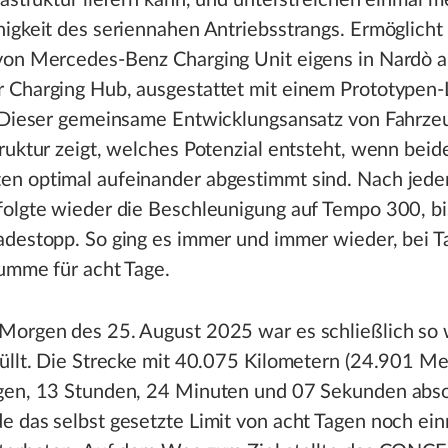
rastruktur liefern kann, und unterstreichen einmal m
igkeit des seriennahen Antriebsstrangs. Ermöglicht
von Mercedes‑Benz Charging Unit eigens in Nardò 
 Charging Hub, ausgestattet mit einem Prototypen-
. Dieser gemeinsame Entwicklungsansatz von Fahrze
ruktur zeigt, welches Potenzial entsteht, wenn beid
n optimal aufeinander abgestimmt sind. Nach jed
folgte wieder die Beschleunigung auf Tempo 300, b
adestopp. So ging es immer und immer wieder, bei T
umme für acht Tage.
Morgen des 25. August 2025 war es schließlich so 
üllt. Die Strecke mit 40.075 Kilometern (24.901 Mei
gen, 13 Stunden, 24 Minuten und 07 Sekunden absol
 das selbst gesetzte Limit von acht Tagen noch ei