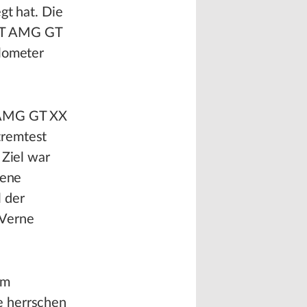
gt hat. Die
EPT AMG GT
ilometer
T AMG GT XX
tremtest
 Ziel war
gene
 der
 Verne
mm
e herrschen