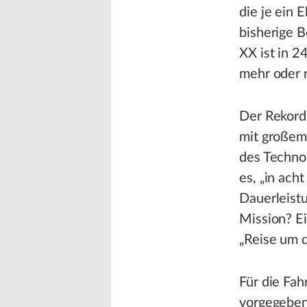
die je ein 
bisherige 
XX ist in 2
mehr oder r
Der Rekord
mit großem
des Technol
es, „in ach
Dauerleist
Mission? E
„Reise um d
Für die Fa
vorgegeben