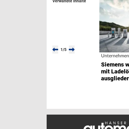
Verwandte Inhalte
1
/
5
Unternehmen
Siemens wi
mit Ladel
ausgliede