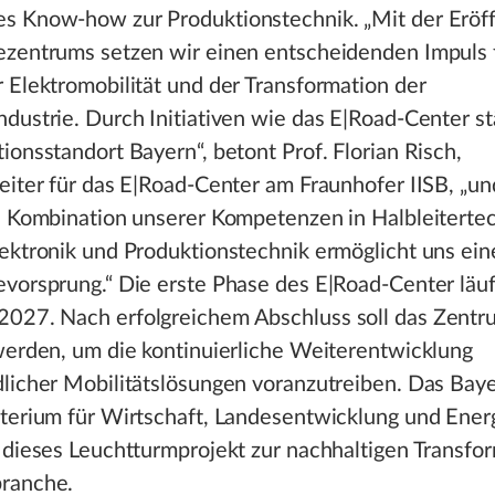
s Know-how zur Produktionstechnik. „Mit der Eröf
ezentrums setzen wir einen entscheidenden Impuls f
 Elektromobilität und der Transformation der
dustrie. Durch Initiativen wie das E|Road-Center st
ionsstandort Bayern“, betont Prof. Florian Risch,
eiter für das E|Road-Center am Fraunhofer IISB, „un
e Kombination unserer Kompetenzen in Halbleiterte
lektronik und Produktionstechnik ermöglicht uns ei
vorsprung.“ Die erste Phase des E|Road-Center läuf
027. Nach erfolgreichem Abschluss soll das Zentr
werden, um die kontinuierliche Weiterentwicklung
licher Mobilitätslösungen voranzutreiben. Das Bay
sterium für Wirtschaft, Landesentwicklung und Ener
 dieses Leuchtturmprojekt zur nachhaltigen Transfo
ranche.