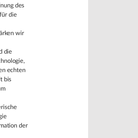
fnung des
ür die
ärken wir
d die
chnologie,
nen echten
t bis
um
erische
gie
rmation der