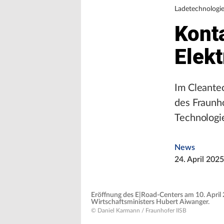
Ladetechnologi
Kont
Elek
Im Cleantec
des Fraunho
Technologie
News
24. April 2025
Eröffnung des E|Road-Centers am 10. April 
Wirtschaftsministers Hubert Aiwanger.
© Daniel Karmann / Fraunhofer IISB