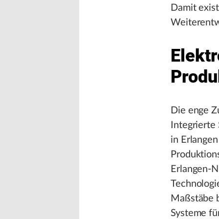
Damit exis
Weiterentw
Elektr
Produ
Die enge Z
Integriert
in Erlangen
Produktions
Erlangen-N
Technologie
Maßstäbe be
Systeme fü