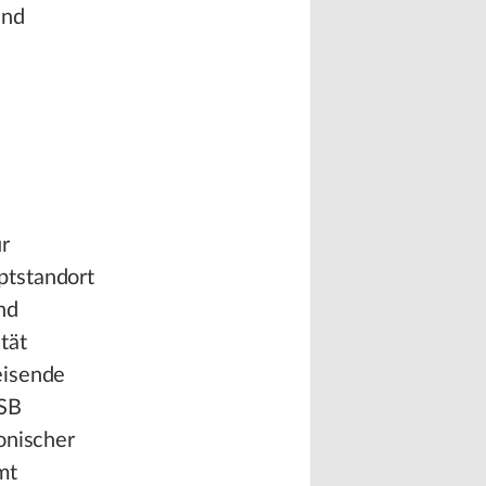
und
r
ptstandort
nd
tät
eisende
ISB
onischer
mt