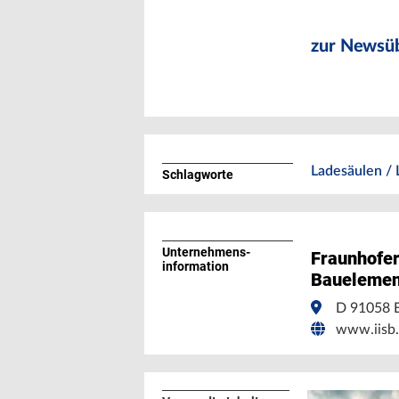
zur Newsüb
Ladesäulen /
Schlagworte
Unternehmens­
Fraunhofer 
information
Bauelemen
D 91058 E
www.iisb.