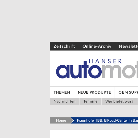
Zeitschrift
Online-Archiv
Newslett
THEMEN
NEUE PRODUKTE
OEM SUPP
Nachrichten
Termine
Wer bietet was?
Home
Fraunhofer IISB: E|Road-Center in B