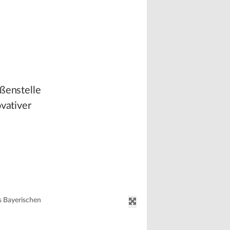
ußenstelle
ovativer
s Bayerischen