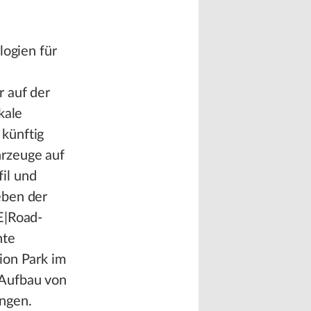
logien für
r auf der
kale
künftig
hrzeuge auf
il und
eben der
E|Road-
hte
ion Park im
 Aufbau von
ngen.