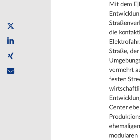
Mit dem E|
Entwicklung
Straßenverk
die kontakt
Elektrofahr
Straße, der
Umgebungen
vermehrt a
festen Str
wirtschaft
Entwicklun
Center ebe
Produktion
ehemaligen
modularen 