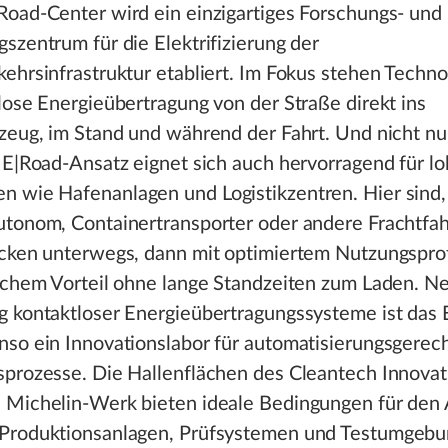
Road-Center wird ein einzigartiges Forschungs- und
szentrum für die Elektrifizierung der
ehrsinfrastruktur etabliert. Im Fokus stehen Techno
lose Energieübertragung von der Straße direkt ins
zeug, im Stand und während der Fahrt. Und nicht nu
 E|Road-Ansatz eignet sich auch hervorragend für lo
 wie Hafenanlagen und Logistikzentren. Hier sind, 
utonom, Containertransporter oder andere Frachtfa
ecken unterwegs, dann mit optimiertem Nutzungsprof
lichem Vorteil ohne lange Standzeiten zum Laden. N
g kontaktloser Energieübertragungssysteme ist das 
nso ein Innovationslabor für automatisierungsgerec
sprozesse. Die Hallenflächen des Cleantech Innovat
 Michelin-Werk bieten ideale Bedingungen für den
Produktionsanlagen, Prüfsystemen und Testumgebu