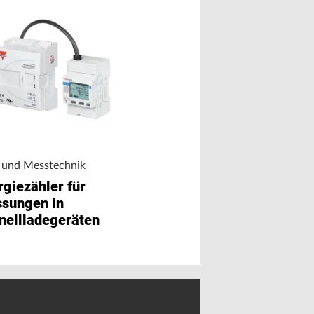
Ladetechnologie
Bezahlbare Vehic
Grid-Technologi
- und Messtechnik
rgiezähler für
sungen in
nellladegeräten