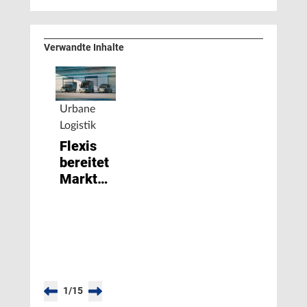
Verwandte Inhalte
Urbane
Logistik
Flexis
bereitet
Markteinführung
elektrischer
leichter
Nutzfahrzeuge
vor
1
/
15