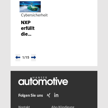
Cybersicherheit
NXP
erfüllt
die
ISO/SAE
21434-
Norm
1
/
15
Folgen Sie uns
Kontakt
Abo Kündigung