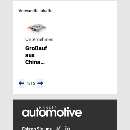
Verwandte Inhalte
Unternehmen
Großauftrag
aus
China
für
Gleichstromwandler
1
/
15
Folgen Sie uns