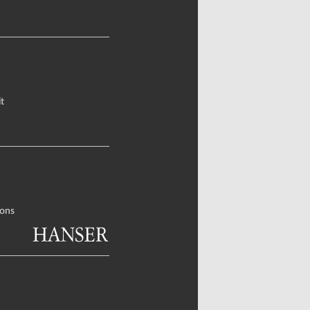
t
ons