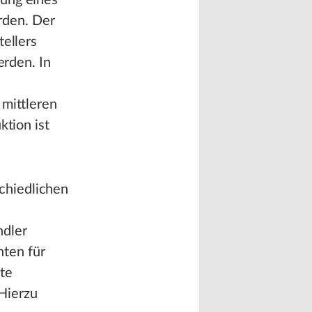
lung eines
rden. Der
tellers
erden. In
 mittleren
ktion ist
chiedlichen
ndler
ten für
te
Hierzu