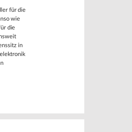
er für die
enso wie
ür die
nsweit
ssitz in
elektronik
in