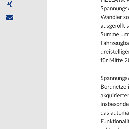
HELLA ist 
Spannungsw
Wandler sol
ausgerollt 
Summe umfa
Fahrzeugbau
dreistellig
für Mitte 2
Spannungsw
Bordnetze 
akquiriert
insbesonde
das automat
Funktional