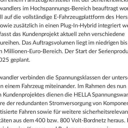
von einem Fahrzeughersteller mit der Serienentwick
andlers im Hochspannungs-Bereich beauftragt wo
l auf die vollständige E-Fahrzeugplattform des Hers
sowie zusätzlich in einen Plug-In-Hybrid integriert w
sst das Kundenprojekt aktuell zehn verschiedene
reihen. Das Auftragsvolumen liegt im niedrigen bis
en Millionen-Euro-Bereich. Der Start der Serienprodu
025 geplant.
andler verbinden die Spannungsklassen der unters
in einem Fahrzeug miteinander. Im Rahmen des nun
en Kundenprojektes dienen die HELLA Spannungswa
re der redundanten Stromversorgung von Komponen
isierte Fahren sowie für weitere sicherheitsrelevan
itäten aus dem 400 bzw. 800 Volt-Bordnetz heraus. 