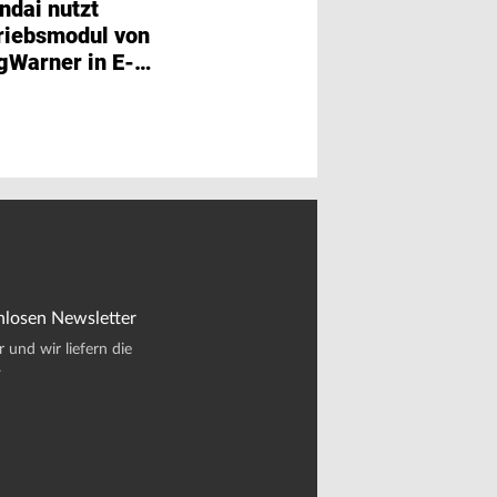
ndai nutzt
Renault Group u
riebsmodul von
STMicroelectron
gWarner in E-
gehen strategisc
rzeugen
Kooperation ein
nlosen Newsletter
und wir liefern die
.