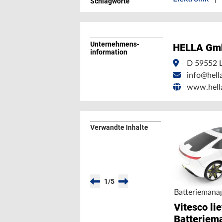
Schlagworte
Unternehmens­
HELLA Gm
information
D 59552 L
info@hell
www.hell
Verwandte Inhalte
1
/
5
Batteriemana
Vitesco lie
Batteriem