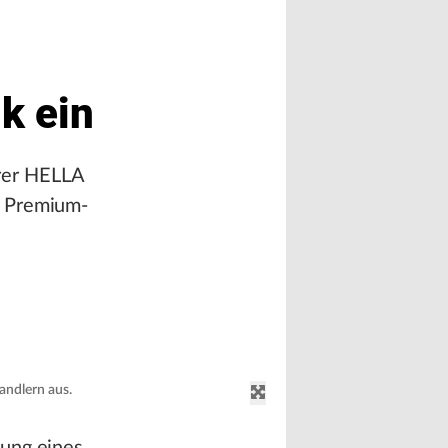
k ein
rer HELLA
n Premium-
ndlern aus.