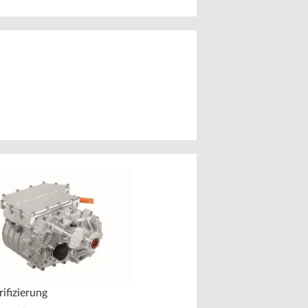
Leistungselektronik fü
rifizierung
Fahrzeuge