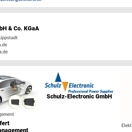
bH & Co. KGaA
ippstadt
a.de
a.de
Schulz-Electronic GmbH
gement
fert
Elekt
anagement