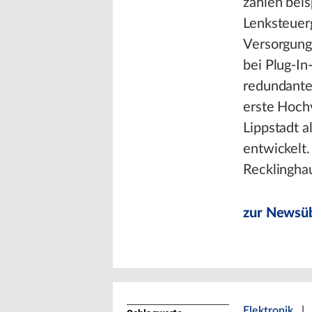
zählen bei
Lenksteuer
Versorgung 
bei Plug-In
redundante
erste Hoch
Lippstadt a
entwickelt.
Recklingha
zur Newsüb
Elektronik
|