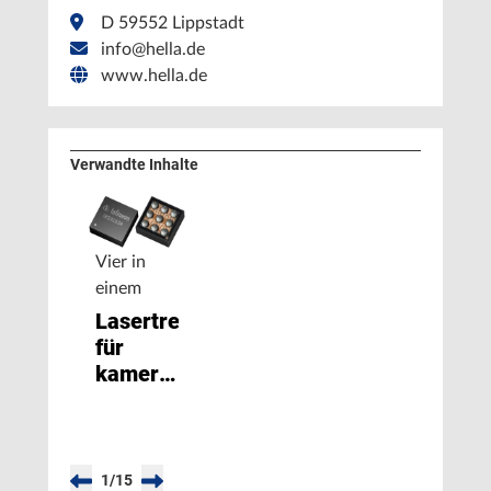
D 59552 Lippstadt
info@hella.de
www.hella.de
Verwandte Inhalte
Vier in
einem
Lasertreiber
für
kamerabasierten
Kontrollsysteme
1
/
15