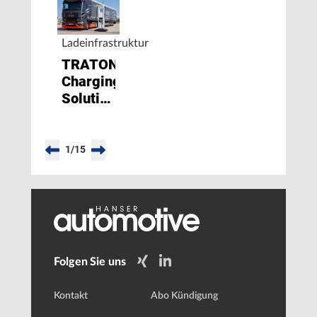
Ladeinfrastruktur
TRATON
Charging
Solutions
startet
Partnerschaft
mit
1
/
15
Hubject
Folgen Sie uns
Kontakt
Abo Kündigung