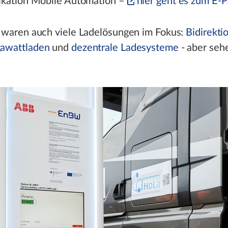
ikation Mobile Automation –
hier geht es zum E-P
 waren auch viele Ladelösungen im Fokus:
Bidirekti
awattladen
und
dezentrale Ladesysteme
- aber seh