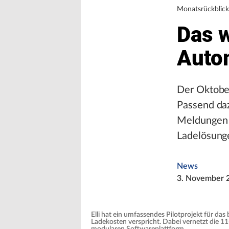
Monatsrückblic
Das w
Auto
Der Oktober
Passend da
Meldungen z
Ladelösunge
News
3. November 
Elli hat ein umfassendes Pilotprojekt für da
Ladekosten verspricht. Dabei vernetzt die 1