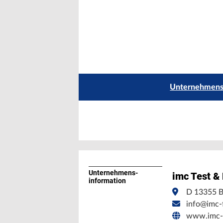
Unternehmensp
Unternehmens­
imc Test 
information
D 13355 B
info@imc-
www.imc-