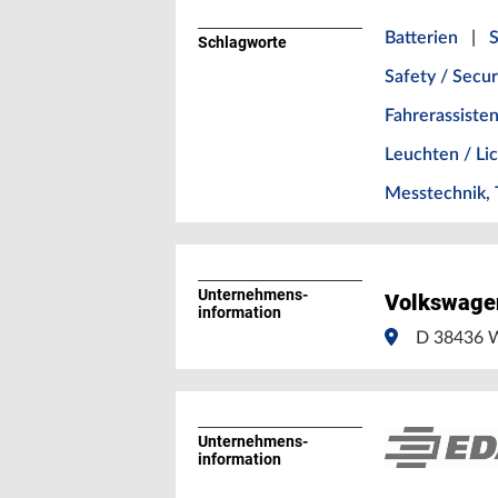
Batterien
|
S
Schlagworte
Safety / Secur
Fahrerassiste
Leuchten / L
Messtechnik, 
Unternehmens­
Volkswage
information
D 38436 W
Unternehmens­
information