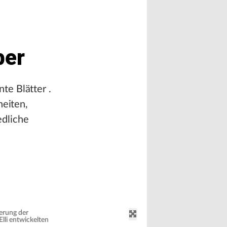
ber
te Blätter .
eiten,
edliche
ierung der
lli entwickelten