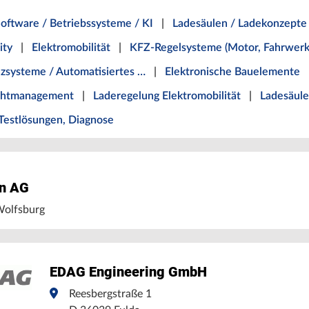
oftware / Betriebssysteme / KI
|
Ladesäulen / Ladekonzepte
ity
|
Elektromobilität
|
KFZ-Regelsysteme (Motor, Fahrwer
nzsysteme / Automatisiertes …
|
Elektronische Bauelemente
ichtmanagement
|
Laderegelung Elektromobilität
|
Ladesäul
Testlösungen, Diagnose
n AG
olfsburg
EDAG Engineering GmbH
Reesbergstraße 1