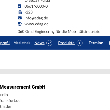
D 36039 Fulda
0661/6000-0
-223
info@edag.de
www.edag.de
360 Grad Engineering für die Mobilitätsindustrie
rofil
News
Produkte
Termine
Mediathek
27
1
& Measurement GmbH
erlin
frankfurt.de
tm.de/