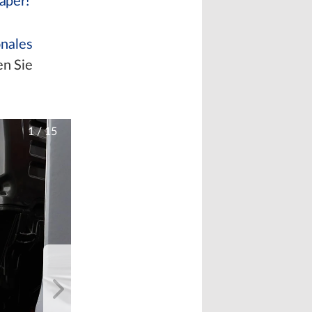
aper!
onales
en Sie
1
/
15