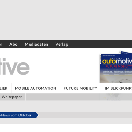
er
Abo
Mediadaten
Verlag
LIER
MOBILE AUTOMATION
FUTURE MOBILITY
IM BLICKPUNK
Whitepaper
ve-News vom Oktober