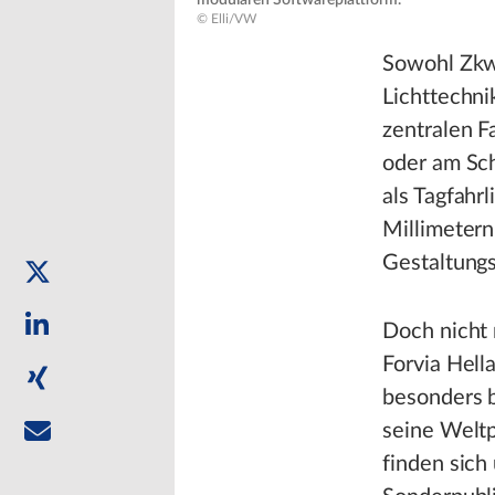
modularen Softwareplattform.
© Elli/VW
Sowohl Zkw 
Lichttechni
zentralen F
oder am Sc
als Tagfahr
Millimeter
Gestaltungs
Doch nicht 
Forvia Hell
besonders b
seine Weltp
finden sich