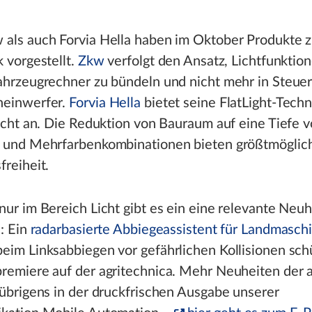
als auch Forvia Hella haben im Oktober Produkte z
k vorgestellt.
Zkw
verfolgt den Ansatz, Lichtfunktio
ahrzeugrechner zu bündeln und nicht mehr in Steue
heinwerfer.
Forvia Hella
bietet seine FlatLight-Tech
licht an. Die Reduktion von Bauraum auf eine Tiefe v
n und Mehrfarbenkombinationen bieten größtmöglic
freiheit.
nur im Bereich Licht gibt es ein eine relevante Neuh
a: Ein
radarbasierte Abbiegeassistent für Landmasch
eim Linksabbiegen vor gefährlichen Kollisionen schü
remiere auf der agritechnica. Mehr Neuheiten der a
 übrigens in der druckfrischen Ausgabe unserer