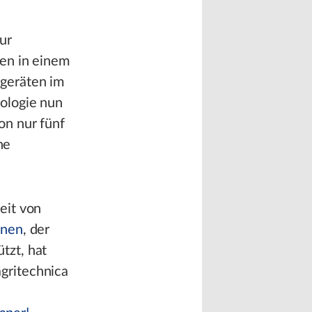
ur
nen in einem
rgeräten im
nologie nun
on nur fünf
he
eit von
inen
, der
tzt, hat
gritechnica