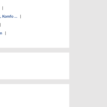
|
k, Komfo …
|
|
en
|