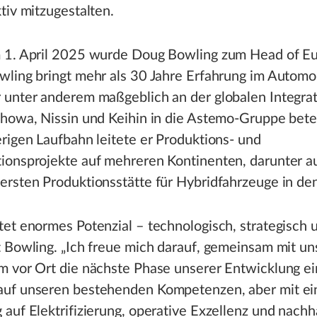
tiv mitzugestalten.
m 1. April 2025 wurde Doug Bowling zum Head of E
wling bringt mehr als 30 Jahre Erfahrung im Automo
 unter anderem maßgeblich an der globalen Integrat
Showa, Nissin und Keihin in die Astemo-Gruppe beteil
erigen Laufbahn leitete er Produktions- und
ionsprojekte auf mehreren Kontinenten, darunter a
ersten Produktionsstätte für Hybridfahrzeuge in de
tet enormes Potenzial – technologisch, strategisch u
t Bowling. „Ich freue mich darauf, gemeinsam mit u
m vor Ort die nächste Phase unserer Entwicklung ei
auf unseren bestehenden Kompetenzen, aber mit ein
 auf Elektrifizierung, operative Exzellenz und nachh