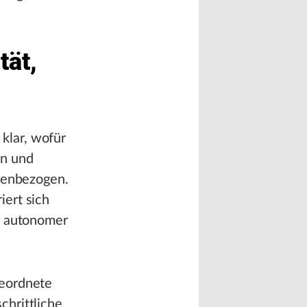
tät,
klar, wofür
en und
chenbezogen.
iert sich
r, autonomer
geordnete
chrittliche