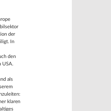
urope
bilsektor
ion der
igt. In
uch den
n USA.
nd als
nserem
nzuleiten:
er klaren
altiges