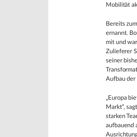
Mobilität ak
Bereits zu
ernannt. Bo
mit und war
Zulieferer 
seiner bish
Transformat
Aufbau der 
„Europa bie
Markt“, sag
starken Tea
aufbauend 
Ausrichtung