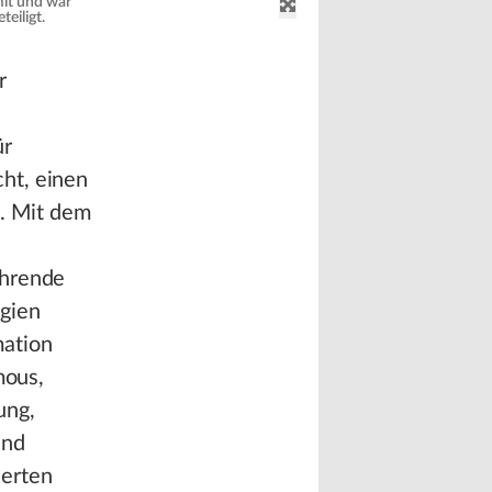
mit und war
eiligt.
r
ür
cht, einen
n. Mit dem
ührende
ogien
mation
mous,
ung,
und
ierten