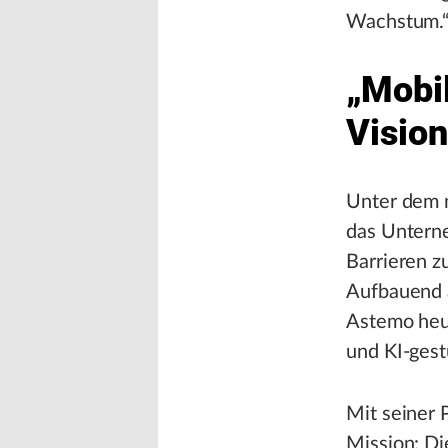
Wachstum.
„Mobil
Visio
Unter dem n
das Untern
Barrieren z
Aufbauend a
Astemo heut
und KI-gest
Mit seiner 
Mission: Di