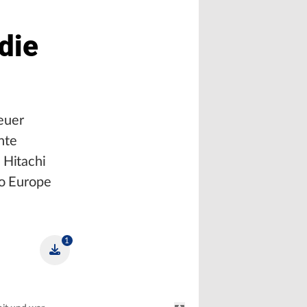
die
euer
nte
 Hitachi
o Europe
1