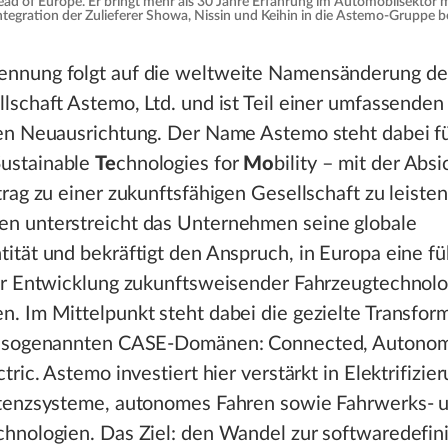
Head of Europe. Er bringt mehr als 30 Jahre Erfahrung im Automobilsektor 
egration der Zulieferer Showa, Nissin und Keihin in die Astemo-Gruppe bet
nnung folgt auf die weltweite Namensänderung de
lschaft Astemo, Ltd. und ist Teil einer umfassenden
en Neuausrichtung. Der Name Astemo steht dabei f
S
ustainable
Te
chnologies for
Mo
bility – mit der Absi
trag zu einer zukunftsfähigen Gesellschaft zu leiste
n unterstreicht das Unternehmen seine globale
ität und bekräftigt den Anspruch, in Europa eine f
er Entwicklung zukunftsweisender Fahrzeugtechnol
. Im Mittelpunkt steht dabei die gezielte Transfor
r sogenannten CASE-Domänen: Connected, Autono
tric. Astemo investiert hier verstärkt in Elektrifizier
stenzsysteme, autonomes Fahren sowie Fahrwerks- 
hnologien. Das Ziel: den Wandel zur softwaredefin