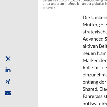
Bereits seit 1. April 2025 ist Doug Bowling 
unter anderem maßgeblich an der globalen Int
© Astemo
Die Umbene
Muttergesel
strategisch
A
dvanced
aktiven Bei
neuen Name
Markenident
Rolle bei d
einzunehmen
entlang de
Shared, Elec
Fahrerassi
Softwaretec