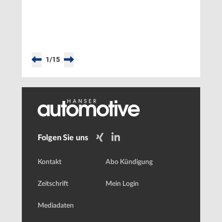
News
des Juli
1
/
15
Folgen Sie uns
Kontakt
Abo Kündigung
Zeitschrift
Mein Login
Mediadaten