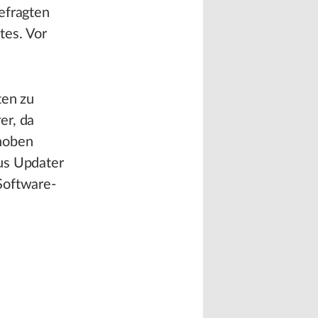
efragten
tes. Vor
ten zu
er, da
hoben
us Updater
Software-