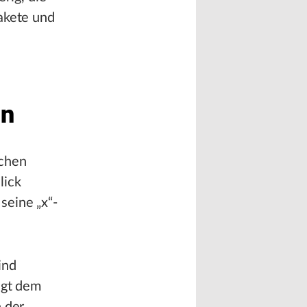
Pakete und
en
schen
lick
seine „x“-
ind
lgt dem