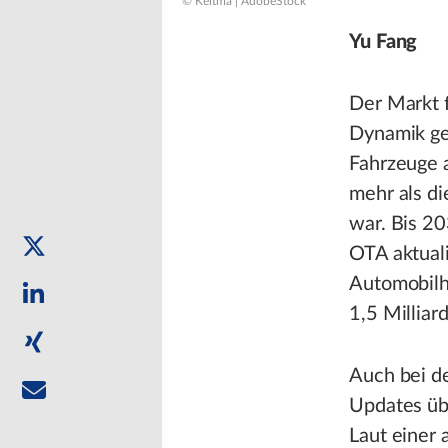
© Keitma | AdobeStock
Yu Fang
Der Markt 
Dynamik ge
Fahrzeuge 
mehr als d
war. Bis 2
OTA aktuali
Automobilh
1,5 Milliar
Auch bei de
Updates übe
Laut einer