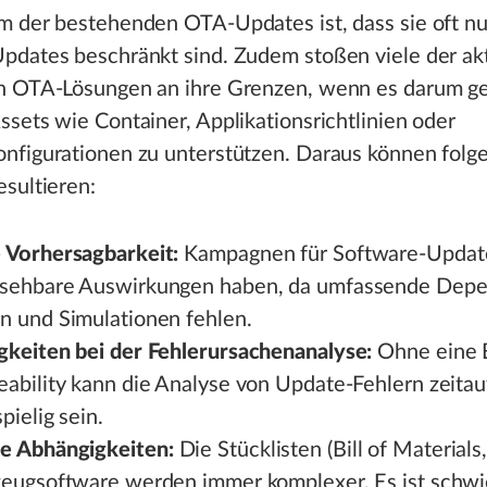
m der bestehenden OTA-Updates ist, dass sie oft nu
pdates beschränkt sind. Zudem stoßen viele der akt
n OTA-Lösungen an ihre Grenzen, wenn es darum ge
sets wie Container, Applikationsrichtlinien oder
nfigurationen zu unterstützen. Daraus können folg
sultieren:
 Vorhersagbarkeit:
Kampagnen für Software-Updat
sehbare Auswirkungen haben, da umfassende Dep
n und Simulationen fehlen.
gkeiten bei der Fehlerursachenanalyse:
Ohne eine 
eability kann die Analyse von Update-Fehlern zeita
pielig sein.
e Abhängigkeiten:
Die Stücklisten (Bill of Material
zeugsoftware werden immer komplexer. Es ist schwie