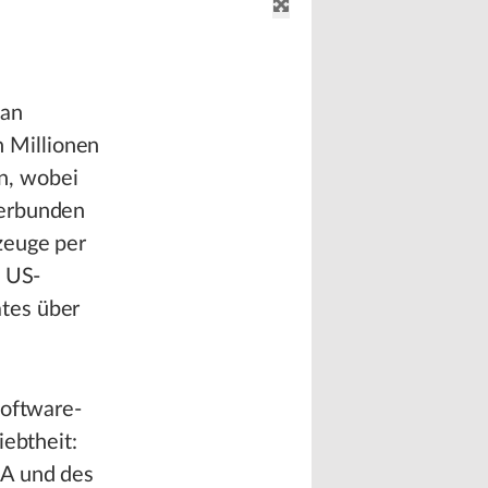
 an
 Millionen
n, wobei
verbunden
zeuge per
n US-
tes über
Software-
iebtheit:
RA und des