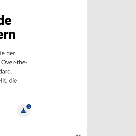
de
ern
ie der
 Over-the-
dard.
lt, die
1