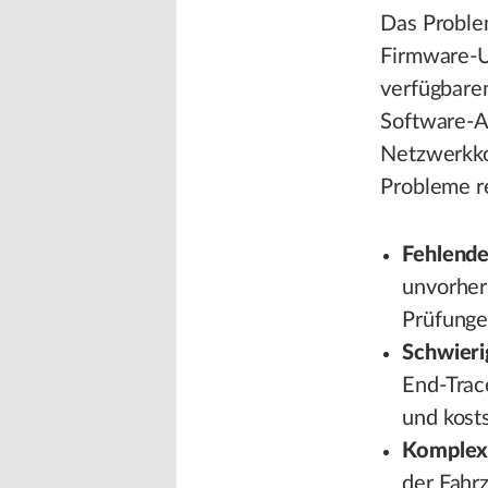
Das Proble
Firmware-U
verfügbare
Software-As
Netzwerkko
Probleme re
Fehlende
unvorher
Prüfunge
Schwieri
End-Trac
und kosts
Komplex
der Fahr