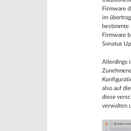
traditionel
Firmware de
im übertrag
bestimmte 
Firmware bl
Sonatus Up
Allerdings 
Zunehmend 
Konfigurati
also auf di
diese vers
verwalten u