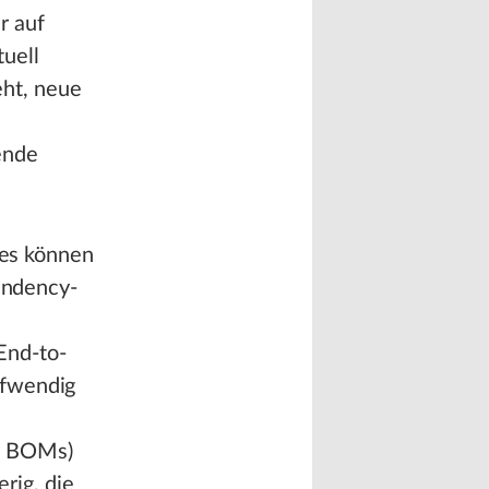
r auf
uell
ht, neue
ende
es können
endency-
End-to-
ufwendig
s, BOMs)
rig, die