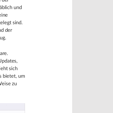
n der
äblich und
eine
legt sind.
nd der
ug.
are.
Updates,
eht sich
s bietet, um
Weise zu