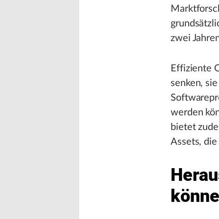
Marktforsch
grundsätzl
zwei Jahren
Effiziente 
senken, sie
Softwarepr
werden kön
bietet zud
Assets, di
Herau
könne