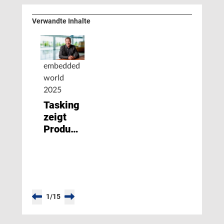
Verwandte Inhalte
embedded
world
2025
Tasking
zeigt
Produktportfolio
und
neue
Markenidentität
1
/
15