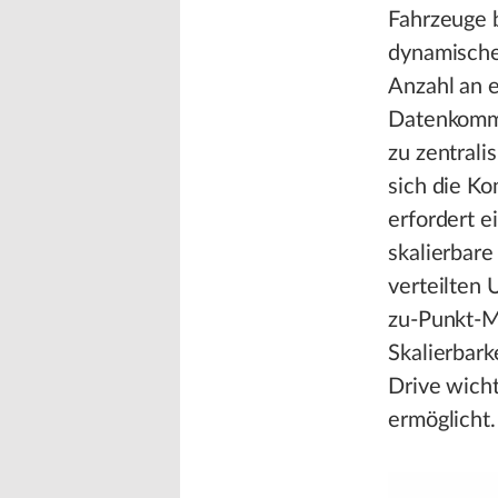
Fahrzeuge 
dynamischer
Anzahl an e
Datenkommu
zu zentrali
sich die K
erfordert 
skalierbar
verteilten
zu-Punkt-Mo
Skalierbark
Drive wicht
ermöglicht.