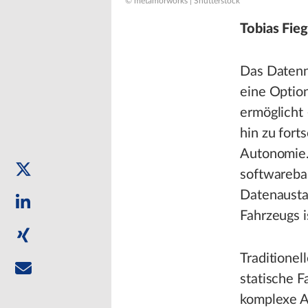
© metamorworks | Shutterstock
Tobias Fie
Das Datenne
eine Option
ermöglicht
hin zu fort
Autonomie
softwarebas
Datenausta
Fahrzeugs i
Traditione
statische F
komplexe A