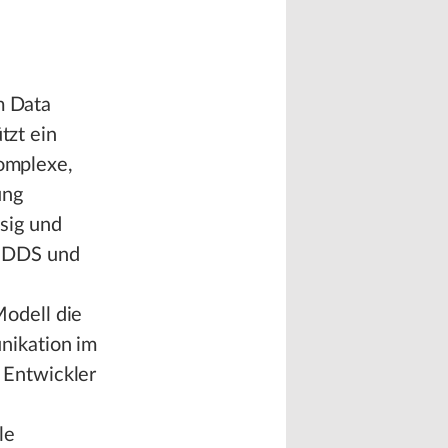
m Data
ützt ein
komplexe,
ung
sig und
n. DDS und
odell die
nikation im
 Entwickler
le