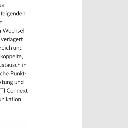
us
 steigenden
n
n Wechsel
 verlagert
reich und
koppelte,
ustausch in
che Punkt-
istung und
RTI Connext
unikation