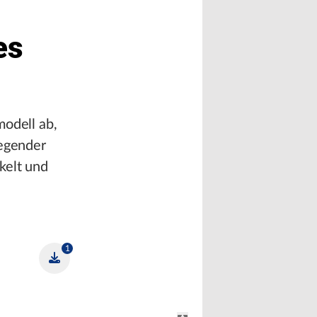
es
modell ab,
legender
kelt und
1