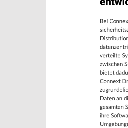
entwi
Bei Connext
sicherheits
Distributio
datenzentri
verteilte 
zwischen S
bietet dadu
Connext Dr
zugrundeli
Daten an d
gesamten S
ihre Softwa
Umgebungen