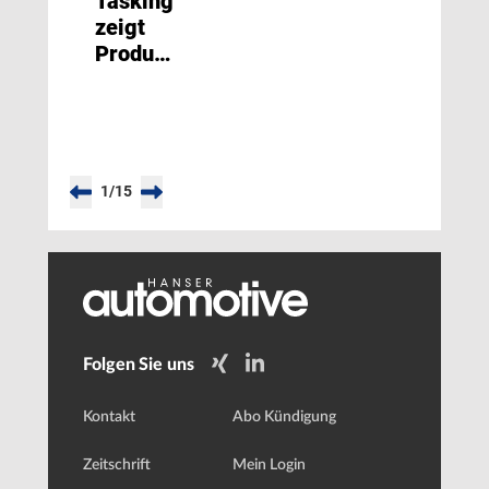
Tasking
zeigt
Produktportfolio
und
neue
Markenidentität
1
/
15
Folgen Sie uns
Kontakt
Abo Kündigung
Zeitschrift
Mein Login