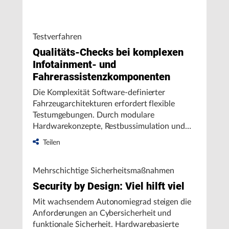
konform zu UN-R155, ISO/SAE 21434 und
Cyber Resilience Act.
Testverfahren
Qualitäts-Checks bei komplexen
Infotainment- und
Fahrerassistenzkomponenten
Die Komplexität Software-definierter
Fahrzeugarchitekturen erfordert flexible
Testumgebungen. Durch modulare
Hardwarekonzepte, Restbussimulation und
skalierbare Video-Interfaces lassen sich
Teilen
hochintegrierte Steuergeräte effizient prüfen
– inklusive AR-HUD, OTA und ADAS.
Mehrschichtige Sicherheitsmaßnahmen
Security by Design: Viel hilft viel
Mit wachsendem Autonomiegrad steigen die
Anforderungen an Cybersicherheit und
funktionale Sicherheit. Hardwarebasierte