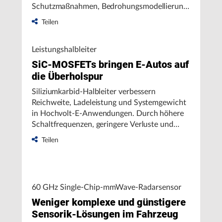
Schutzmaßnahmen, Bedrohungsmodellierung
und normkonforme Entwicklung (ISO 26262,
Teilen
ISO 21434, SOTIF) bilden die Basis für sichere
Systemarchitekturen in Software-definierten
Leistungshalbleiter
Fahrzeugen.
SiC-MOSFETs bringen E-Autos auf
die Überholspur
Siliziumkarbid-Halbleiter verbessern
Reichweite, Ladeleistung und Systemgewicht
in Hochvolt-E-Anwendungen. Durch höhere
Schaltfrequenzen, geringere Verluste und
kompaktere Bauweise sind sie ideal für
Teilen
Inverter, DC/DC-Wandler und On-Board-
Ladegeräte – trotz höherer Kosten eine
Schlüsseltechnologie für moderne
Elektrofahrzeuge.
60 GHz Single-Chip-mmWave-Radarsensor
Weniger komplexe und günstigere
Sensorik-Lösungen im Fahrzeug