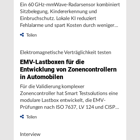
Ein 60 GHz-mmWave-Radarsensor kombiniert
Sitzbelegung, Kindererkennung und
Einbruchschutz. Lokale KI reduziert
Fehlalarme und spart Kosten durch weniger
Hardware und Verkabelung – ideal für NCAP-
Teilen
konforme Sensorik im Innenraum.
Elektromagnetische Verträglichkeit testen
EMV-Lastboxen für die
Entwicklung von Zonencontrollern
in Automobilen
Für die Validierung komplexer
Zonencontroller hat Smart Testsolutions eine
modulare Lastbox entwickelt, die EMV-
Prüfungen nach ISO 7637, LV 124 und CISPR
ermöglicht. Valeo setzt das System erfolgreich
Teilen
für realitätsnahe Tests von
Sensor-/Aktoranbindungen in Software-
Interview
definierten Fahrzeugarchitekturen ein.