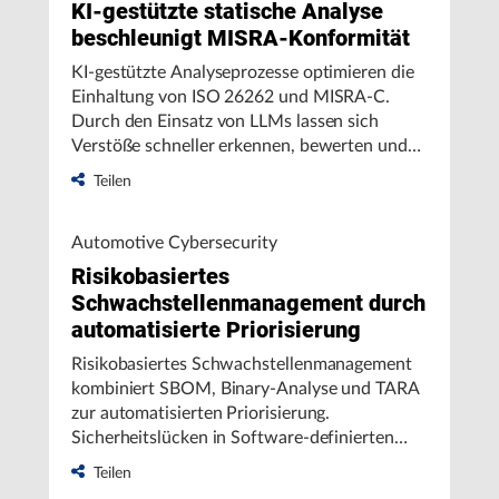
KI-gestützte statische Analyse
beschleunigt MISRA-Konformität
KI-gestützte Analyseprozesse optimieren die
Einhaltung von ISO 26262 und MISRA-C.
Durch den Einsatz von LLMs lassen sich
Verstöße schneller erkennen, bewerten und
beheben – mit reduzierten Fehlalarmen und
Teilen
höherer Effizienz in der Entwicklung
sicherheitskritischer Embedded Software.
Automotive Cybersecurity
Risikobasiertes
Schwachstellenmanagement durch
automatisierte Priorisierung
Risikobasiertes Schwachstellenmanagement
kombiniert SBOM, Binary-Analyse und TARA
zur automatisierten Priorisierung.
Sicherheitslücken in Software-definierten
Fahrzeugarchitekturen lassen sich so schnell
Teilen
identifizieren, bewerten und beheben –