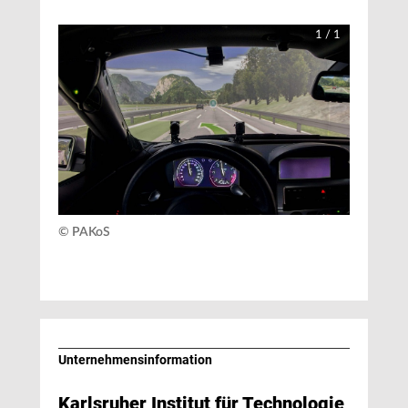
1
/
1
© PAKoS
Unternehmens­information
Karlsruher Institut für Technologie