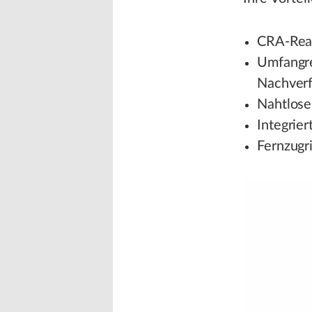
CRA-Read
Umfangre
Nachverf
Nahtlose
Integrie
Fernzugr