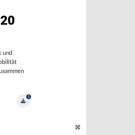
 20
k und
bilität
 zusammen
1