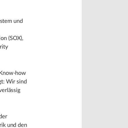
system und
on (SOX),
rity
, Know-how
t: Wir sind
erlässig
der
rik und den