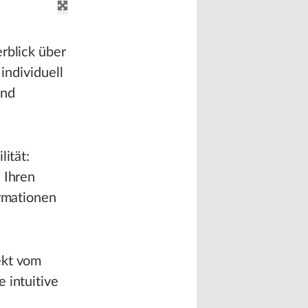
rblick über
individuell
und
lität:
 Ihren
ormationen
ekt vom
 intuitive