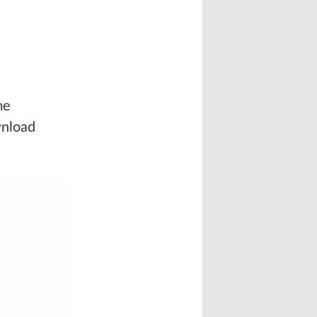
me
wnload