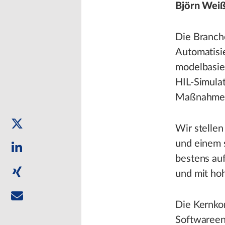
Björn Wei
Die Branche
Automatisie
modelbasie
HIL-Simula
Maßnahmen 
Wir stelle
und einem s
bestens auf
und mit ho
Die Kernko
Softwareen