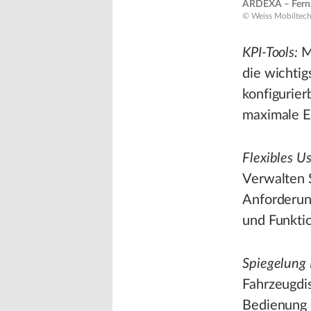
ARDEXA – Fernz
© Weiss Mobiltec
KPI-Tools:
M
die wichtig
konfigurier
maximale Ef
Flexibles 
Verwalten S
Anforderung
und Funktio
Spiegelung 
Fahrzeugdis
Bedienung 