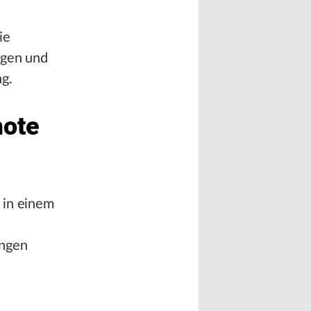
ie
ngen und
g.
mote
 in einem
ungen