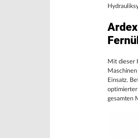
Hydrauliks
Ardex
Fernü
Mit dieser 
Maschinen e
Einsatz. Be
optimierte
gesamten M