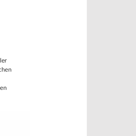
ler
ichen
den